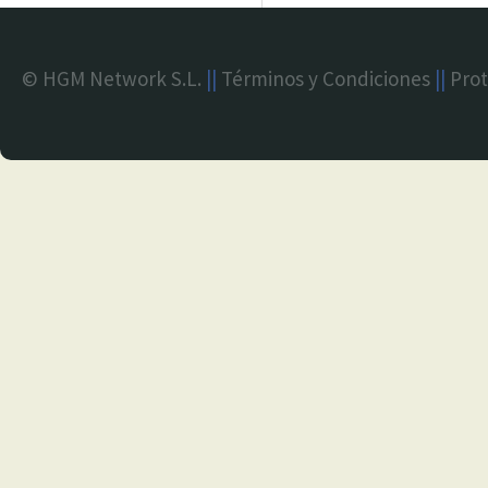
© HGM Network S.L.
||
Términos y Condiciones
||
Prot