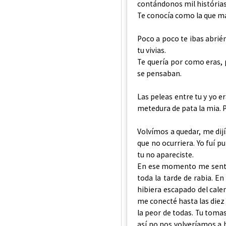
contándonos mil histórias
Te conocía como la que má
Poco a poco te ibas abrié
tu vivias.
Te quería por como eras
se pensaban.
Las peleas entre tu y yo e
metedura de pata la mia. 
Volvímos a quedar, me di
que no ocurriera. Yo fuí p
tu no apareciste.
En ese momento me sentí 
toda la tarde de rabia. E
hibiera escapado del cale
me conecté hasta las diez
la peor de todas. Tu toma
así no nos volveríamos a h