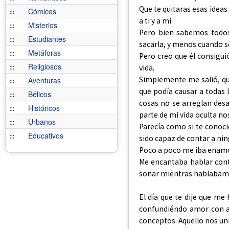
Que te quitaras esas ideas
::
Cómicos
a ti y a mi.
::
Misterios
Pero bien sabemos todos
::
Estudiantes
sacarla, y menos cuando s
::
Metáforas
Pero creo que él consiguió
::
Religiosos
vida.
Simplemente me salió, que
::
Aventuras
que podía causar a todas l
::
Bélicos
cosas no se arreglan desa
::
Históricos
parte de mi vida oculta no
::
Urbanos
Parecía como si te conoci
::
Educativos
sido capaz de contar a ni
Poco a poco me iba enamo
Me encantaba hablar cont
soñar mientras hablabam
El día que te dije que me 
confundiéndo amor con am
conceptos. Aquello nos u