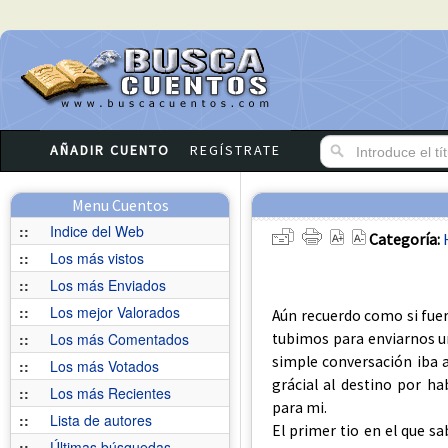
AÑADIR CUENTO
REGÍSTRATE
Menu Cuentos
::
Indice del Web
Categoría:
::
Los más vistos
::
Los más Enviados
::
Los mejor Valorados
Aún recuerdo como si fuer
tubimos para enviarnos un
::
Los más Comentados
simple conversación iba a
::
Los más Votados
grácial al destino por ha
::
Los más Recientes
para mi.
::
Lista de autores
El primer tio en el que sa
::
Últimas búsquedas