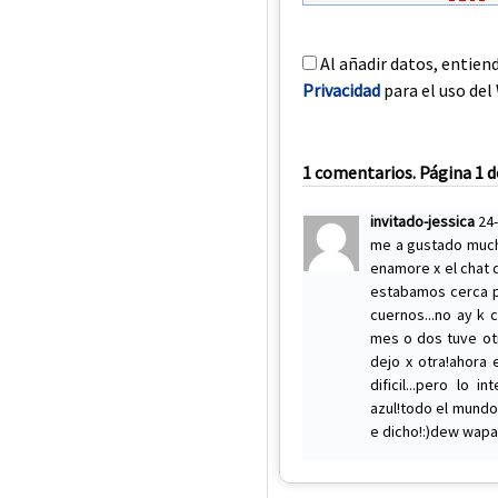
Al añadir datos, entien
Privacidad
para el uso del 
1 comentarios. Página 1 d
invitado-jessica
24
me a gustado mucho
enamore x el chat d
estabamos cerca p
cuernos...no ay k 
mes o dos tuve otr
dejo x otra!ahora
dificil...pero lo 
azul!todo el mundo
e dicho!:)dew wapa