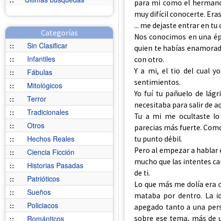
para mi como el hermano 
muy difícil conocerte. Era
... me dejaste entrar en tu
Categorías
Nos conocimos en una époc
::
Sin Clasificar
quien te habías enamorado 
::
Infantiles
con otro.
Y a mi, el tio del cual
::
Fábulas
sentimientos.
::
Mitológicos
Yo fuí tu pañuelo de lágr
::
Terror
necesitaba para salir de a
::
Tradicionales
Tu a mi me ocultaste lo
::
Otros
parecias más fuerte. Como
::
Hechos Reales
tu punto débil.
Pero al empezar a hablar 
::
Ciencia Ficción
mucho que las intentes cam
::
Historias Pasadas
de ti.
::
Patrióticos
Lo que más me dolía era oi
::
Sueños
mataba por dentro. La i
::
Policiacos
apegado tanto a una per
sobre ese tema, más de u
::
Románticos