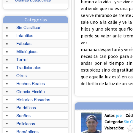
himno a la vida... y se vive 
entiende que no es una pal
se vive mirando de frente 
Categorías
sale uno a la calle y ve l
::
Sin Clasificar
hilos y uno siente que flo
::
Infantiles
pierde su valor ante tre
vez...
::
Fábulas
mañana despertaré y veré l
::
Mitológicos
necesita tan poco para ser
::
Terror
andar por el tiempo sin 
::
Tradicionales
estupidez sino de gratitud
::
Otros
que aquella luz está en 
::
Hechos Reales
del brillo de la luz de un s
::
Ciencia Ficción
::
Historias Pasadas
::
Patrióticos
::
Sueños
Autor:
joe
Cód
Categoría:
Sin C
::
Policiacos
Valoración:
::
Románticos