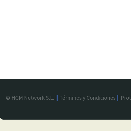
© HGM Network S.L.
||
Términos y Condiciones
||
Prot