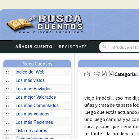
AÑADIR CUENTO
REGÍSTRATE
Menu Cuentos
::
Indice del Web
Categoría:
::
Los más vistos
::
Los más Enviados
::
Los mejor Valorados
viejo imbécil... eso me di
uñas y trata de taparte lo
::
Los más Comentados
luego que estás actuando s
::
Los más Votados
uno luego camina y ya con 
::
Los más Recientes
saca y sabe que tiene una
::
Lista de autores
instante... la prudencia.
::
Últimas búsquedas