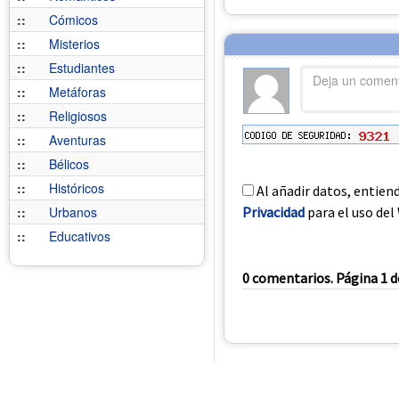
::
Cómicos
::
Misterios
::
Estudiantes
::
Metáforas
::
Religiosos
::
Aventuras
::
Bélicos
::
Históricos
Al añadir datos, entien
Privacidad
para el uso del 
::
Urbanos
::
Educativos
0 comentarios. Página 1 d