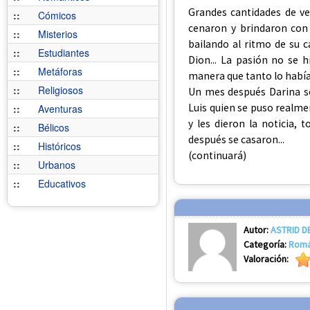
Grandes cantidades de ve
::
Cómicos
cenaron y brindaron con 
::
Misterios
bailando al ritmo de su c
::
Estudiantes
Dion... La pasión no se 
::
Metáforas
manera que tanto lo había
::
Religiosos
Un mes después Darina s
Luis quien se puso realmen
::
Aventuras
y les dieron la noticia,
::
Bélicos
después se casaron...
::
Históricos
(continuará)
::
Urbanos
::
Educativos
Autor:
ASTRID D
Categoría:
Romá
Valoración: