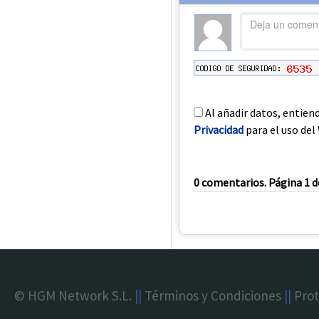
Al añadir datos, entien
Privacidad
para el uso del 
0 comentarios. Página 1 d
© HGM Network S.L.
||
Términos y Condiciones
||
Prot