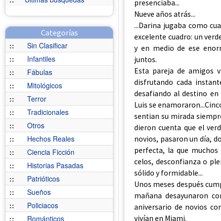
presenciaba...
Nueve años atrás...
...Darina jugaba como cua
Categorías
excelente cuadro: un ver
::
Sin Clasificar
y en medio de ese enor
::
Infantiles
juntos.
Esta pareja de amigos v
::
Fábulas
disfrutando cada instan
::
Mitológicos
desafiando al destino en
::
Terror
Luis se enamoraron...Cinco
::
Tradicionales
sentian su mirada siempre
::
Otros
dieron cuenta que el ver
::
Hechos Reales
novios, pasaron un día, do
perfecta, la que muchos 
::
Ciencia Ficción
celos, desconfianza o ple
::
Historias Pasadas
sólido y formidable...
::
Patrióticos
Unos meses después cumpli
::
Sueños
mañana desayunaron con 
::
Policiacos
aniversario de novios con
vivían en Miami.
::
Románticos