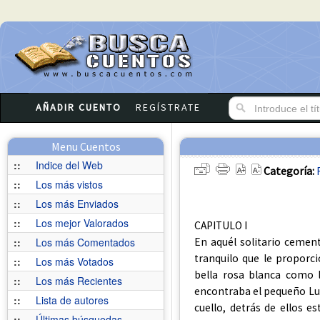
AÑADIR CUENTO
REGÍSTRATE
Menu Cuentos
::
Indice del Web
Categoría:
::
Los más vistos
::
Los más Enviados
::
Los mejor Valorados
CAPITULO I
En aquél solitario cemen
::
Los más Comentados
tranquilo que le proporc
::
Los más Votados
bella rosa blanca como l
::
Los más Recientes
encontraba el pequeño Lui
::
Lista de autores
cuello, detrás de ellos 
::
Últimas búsquedas