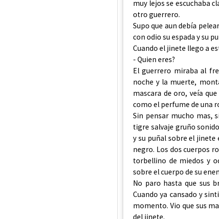
muy lejos se escuchaba cl
otro guerrero.
Supo que aun debía pelear
con odio su espada y su pu
Cuando el jinete llego a es
- Quien eres?
El guerrero miraba al fre
noche y la muerte, monta
mascara de oro, veía que 
como el perfume de una r
Sin pensar mucho mas, si
tigre salvaje gruño sonid
y su puñal sobre el jinet
negro. Los dos cuerpos r
torbellino de miedos y o
sobre el cuerpo de su ene
No paro hasta que sus br
Cuando ya cansado y sinti
momento. Vio que sus man
del jinete.