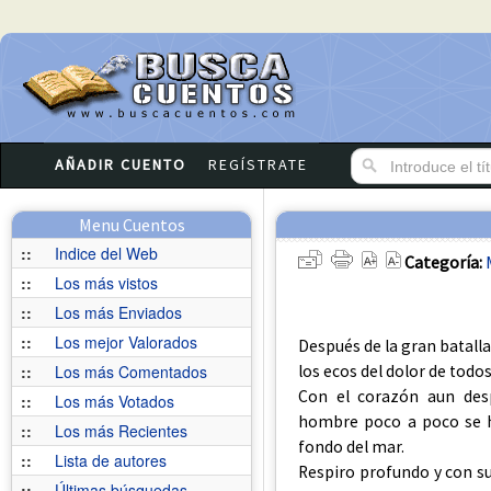
AÑADIR CUENTO
REGÍSTRATE
Menu Cuentos
::
Indice del Web
Categoría:
::
Los más vistos
::
Los más Enviados
::
Los mejor Valorados
Después de la gran batalla
los ecos del dolor de todo
::
Los más Comentados
Con el corazón aun desp
::
Los más Votados
hombre poco a poco se ha
::
Los más Recientes
fondo del mar.
::
Lista de autores
Respiro profundo y con su 
::
Últimas búsquedas