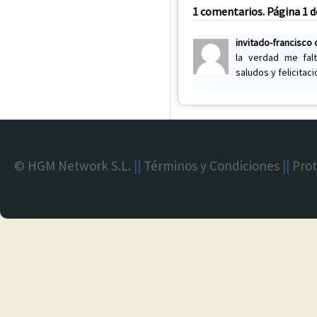
1 comentarios. Página 1 d
invitado-francisco
la verdad me falt
saludos y felicitaci
© HGM Network S.L.
||
Términos y Condiciones
||
Prot