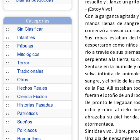
resuelto y…lanzo un grito a
- ¡Estoy Vivo!
Con la garganta agitada y
Categorías
manos llenas de sangre 
::
Sin Clasificar
comenzó a revisar con sus 
::
Infantiles
Sus ropas estaban destr
despertaron como niños l
::
Fábulas
río a través de sus pierna
::
Mitológicos
serpientes a la tierra; su
::
Terror
Sentose en la humilde y ma
::
Tradicionales
selva infinita de anima
::
Otros
sangre, y el brillo de las
::
Hechos Reales
de la Paz. Allí estaban t
fueran el otoño de un árbo
::
Ciencia Ficción
De pronto le llegaban lo
::
Historias Pasadas
echo y miro al cielo bu
::
Patrióticos
abrazaba su piel herida
::
Sueños
atormentada.
::
Policiacos
Sintióse vivo…libre, pero 
Una ola de pensamientos
::
Románticos