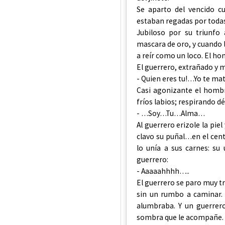
Se aparto del vencido c
estaban regadas por todas
Jubiloso por su triunfo
mascara de oro, y cuando 
a reír como un loco. El h
El guerrero, extrañado y 
- Quien eres tu!…Yo te mat
Casi agonizante el hombr
fríos labios; respirando dé
- …Soy…Tu…Alma…
Al guerrero erizole la pie
clavo su puñal…en el cent
lo unía a sus carnes: su 
guerrero:
- Aaaaahhhh…..
El guerrero se paro muy t
sin un rumbo a caminar. Y
alumbraba. Y un guerrer
sombra que le acompañe.