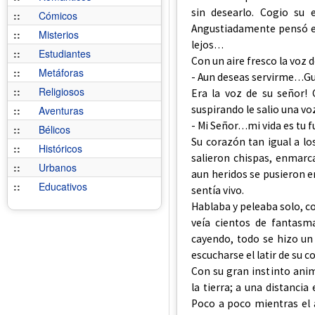
sin desearlo. Cogio su 
::
Cómicos
Angustiadamente pensó en
::
Misterios
lejos…
::
Estudiantes
Con un aire fresco la voz d
::
Metáforas
- Aun deseas servirme…Gu
::
Religiosos
Era la voz de su señor!
suspirando le salio una voz
::
Aventuras
- Mi Señor…mi vida es tu 
::
Bélicos
Su corazón tan igual a los
::
Históricos
salieron chispas, enmarca
::
Urbanos
aun heridos se pusieron er
::
Educativos
sentía vivo.
Hablaba y peleaba solo, co
veía cientos de fantasm
cayendo, todo se hizo un
escucharse el latir de su c
Con su gran instinto ani
la tierra; a una distanci
Poco a poco mientras el 