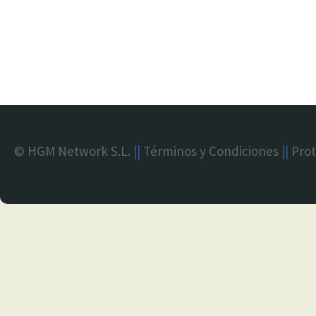
© HGM Network S.L.
||
Términos y Condiciones
||
Prot