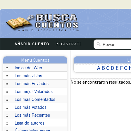
AÑADIR CUENTO
REGÍSTRATE
Menu Cuentos
L
A
B
C
D
E
F
G
::
Indice del Web
::
Los más vistos
No se encontraron resultados.
::
Los más Enviados
::
Los mejor Valorados
::
Los más Comentados
::
Los más Votados
::
Los más Recientes
::
Lista de autores
::
Últimas búsquedas