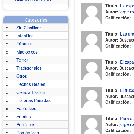
Título:
La esp
Autor:
jorge r
Calificación:
Categorías
::
Sin Clasificar
Título:
Las ar
::
Infantiles
Autor:
Buscac
::
Fábulas
Calificación:
::
Mitológicos
::
Terror
Título:
El zapa
::
Tradicionales
Autor:
Buscac
Calificación:
::
Otros
::
Hechos Reales
Título:
El truc
::
Ciencia Ficción
Autor:
Buscac
::
Historias Pasadas
Calificación:
::
Patrióticos
::
Sueños
Título:
Para qu
Autor:
jorge r
::
Policiacos
Calificación:
::
Románticos