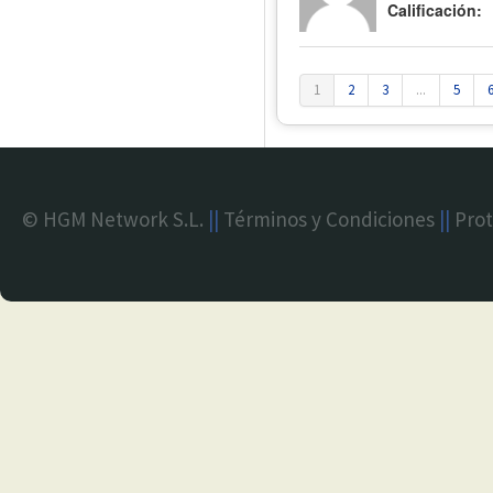
Calificación:
1
2
3
...
5
© HGM Network S.L.
||
Términos y Condiciones
||
Prot