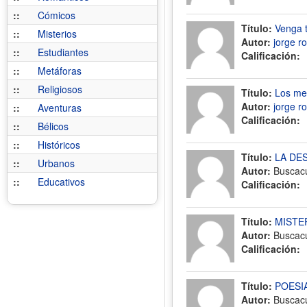
::
Cómicos
Título:
Venga t
::
Misterios
Autor:
jorge r
::
Estudiantes
Calificación:
::
Metáforas
::
Religiosos
Título:
Los me
Autor:
jorge r
::
Aventuras
Calificación:
::
Bélicos
::
Históricos
Título:
LA DE
::
Urbanos
Autor:
Buscac
::
Educativos
Calificación:
Título:
MISTE
Autor:
Buscac
Calificación:
Título:
POESI
Autor:
Buscac