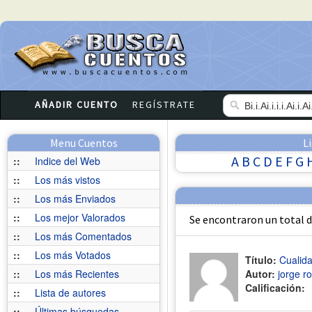
AÑADIR CUENTO
REGÍSTRATE
Menu Cuentos
L
A
B
C
D
E
F
G
::
Indice del Web
::
Los más vistos
::
Los más Enviados
::
Los mejor Valorados
Se encontraron un total 
::
Los más Comentados
::
Los más Votados
Título:
Cualid
::
Los más Recientes
Autor:
jorge r
Calificación:
::
Lista de autores
::
Últimas búsquedas